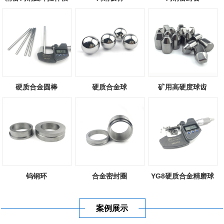
硬质合金圆棒
硬质合金球
矿用高硬度球齿
钨钢环
合金密封圈
YG8硬质合金精磨球
案例展示