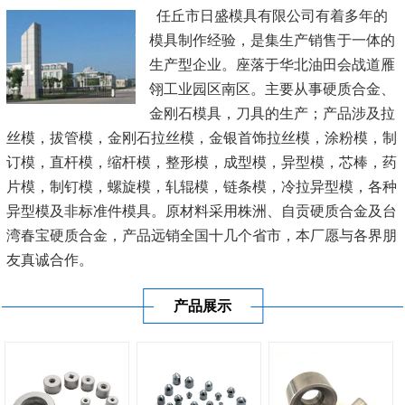
任丘市日盛模具有限公司有着多年的
模具制作经验，是集生产销售于一体的
生产型企业。座落于华北油田会战道雁
翎工业园区南区。主要从事硬质合金、
金刚石模具，刀具的生产；产品涉及拉
丝模，拔管模，金刚石拉丝模，金银首饰拉丝模，涂粉模，制
订模，直杆模，缩杆模，整形模，成型模，异型模，芯棒，药
片模，制钉模，螺旋模，轧辊模，链条模，冷拉异型模，各种
异型模及非标准件模具。原材料采用株洲、自贡硬质合金及台
湾春宝硬质合金，产品远销全国十几个省市，本厂愿与各界朋
友真诚合作。
产品展示
公司秉承“顾客至上，锐意进取”的经营理念，坚持“客户至
上”的原则为...
[查看详情]