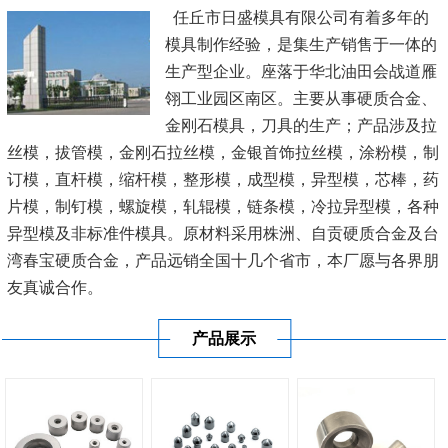
任丘市日盛模具有限公司有着多年的
模具制作经验，是集生产销售于一体的
生产型企业。座落于华北油田会战道雁
翎工业园区南区。主要从事硬质合金、
金刚石模具，刀具的生产；产品涉及拉
丝模，拔管模，金刚石拉丝模，金银首饰拉丝模，涂粉模，制
订模，直杆模，缩杆模，整形模，成型模，异型模，芯棒，药
片模，制钉模，螺旋模，轧辊模，链条模，冷拉异型模，各种
异型模及非标准件模具。原材料采用株洲、自贡硬质合金及台
湾春宝硬质合金，产品远销全国十几个省市，本厂愿与各界朋
友真诚合作。
产品展示
公司秉承“顾客至上，锐意进取”的经营理念，坚持“客户至
上”的原则为...
[查看详情]