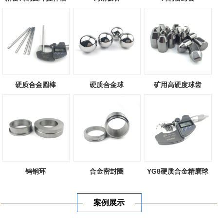
硬质合金圆棒
硬质合金球
矿用高硬度球齿
钨钢环
合金密封圈
YG8硬质合金精磨球
案例展示