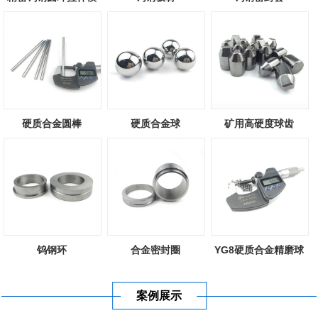
硬质合金圆棒
硬质合金球
矿用高硬度球齿
钨钢环
合金密封圈
YG8硬质合金精磨球
案例展示