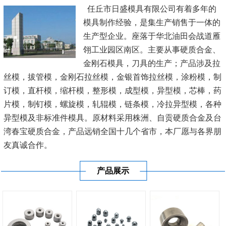
任丘市日盛模具有限公司有着多年的
模具制作经验，是集生产销售于一体的
生产型企业。座落于华北油田会战道雁
翎工业园区南区。主要从事硬质合金、
金刚石模具，刀具的生产；产品涉及拉
丝模，拔管模，金刚石拉丝模，金银首饰拉丝模，涂粉模，制
订模，直杆模，缩杆模，整形模，成型模，异型模，芯棒，药
片模，制钉模，螺旋模，轧辊模，链条模，冷拉异型模，各种
异型模及非标准件模具。原材料采用株洲、自贡硬质合金及台
湾春宝硬质合金，产品远销全国十几个省市，本厂愿与各界朋
友真诚合作。
产品展示
公司秉承“顾客至上，锐意进取”的经营理念，坚持“客户至
上”的原则为...
[查看详情]